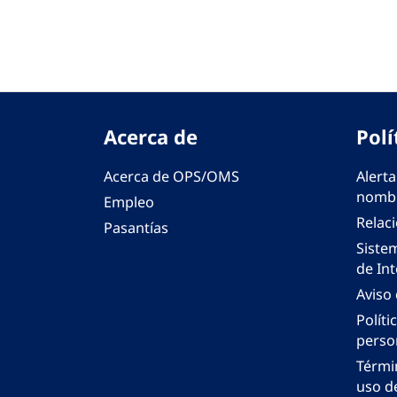
Acerca de
Polí
Acerca de OPS/OMS
Alerta
nombr
Empleo
Relac
Pasantías
Siste
de Int
Aviso
Políti
perso
Térmi
uso de