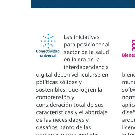
Las iniciativas
para posicionar al
sector de la salud
en la era de la
interdependencia
digital deben vehicularse en
biene
políticas sólidas y
mund
sostenibles, que logren la
soft
comprensión y
norm
consideración total de sus
apli
características y el abordaje
dise
de las necesidades y
arqui
desafíos, tanto de las
lice
personas y comunidades
Esto