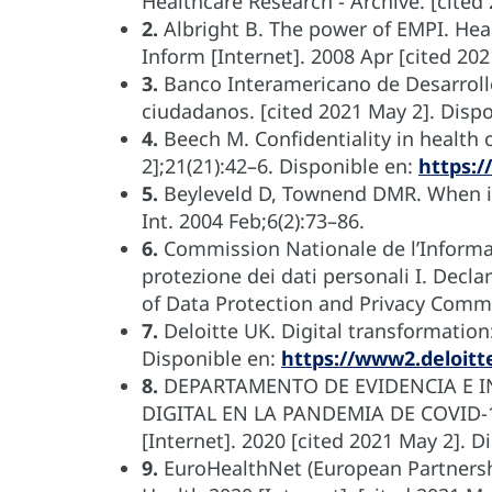
Healthcare Research - Archive. [cited
2.
Albright B. The power of EMPI. Heal
Inform [Internet]. 2008 Apr [cited 20
3.
Banco Interamericano de Desarrollo 
ciudadanos. [cited 2021 May 2]. Disp
4.
Beech M. Confidentiality in health c
2];21(21):42–6. Disponible en:
https:/
5.
Beyleveld D, Townend DMR. When is 
Int. 2004 Feb;6(2):73–86.
6.
Commission Nationale de l’Informati
protezione dei dati personali I. Decla
of Data Protection and Privacy Commi
7.
Deloitte UK. Digital transformation
Disponible en:
https://www2.deloitt
8.
DEPARTAMENTO DE EVIDENCIA E IN
DIGITAL EN LA PANDEMIA DE COVID
[Internet]. 2020 [cited 2021 May 2]. D
9.
EuroHealthNet (European Partnershi