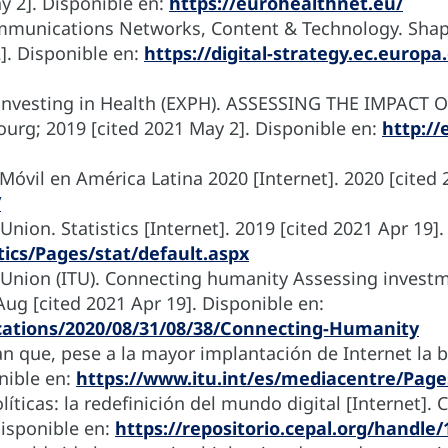
ay 2]. Disponible en:
https://eurohealthnet.eu/
cations Networks, Content & Technology. Shaping
2]. Disponible en:
https://digital-strategy.ec.europa
f investing in Health (EXPH). ASSESSING THE IMPA
urg; 2019 [cited 2021 May 2]. Disponible en:
http://
óvil en América Latina 2020 [Internet]. 2020 [cited 
/
ion. Statistics [Internet]. 2019 [cited 2021 Apr 19].
tics/Pages/stat/default.aspx
Union (ITU). Connecting humanity Assessing invest
Aug [cited 2021 Apr 19]. Disponible en:
ications/2020/08/31/08/38/Connecting-Humanity
n que, pese a la mayor implantación de Internet la b
nible en:
https://www.itu.int/es/mediacentre/Page
íticas: la redefinición del mundo digital [Internet]
Disponible en:
https://repositorio.cepal.org/handle