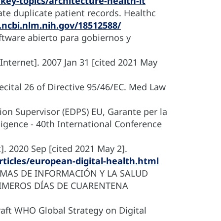
/key-topics/architecture-health-it
te duplicate patient records. Healthc
ncbi.nlm.nih.gov/18512588/
oftware abierto para gobiernos y
[Internet]. 2007 Jan 31 [cited 2021 May
ital 26 of Directive 95/46/EC. Med Law
ion Supervisor (EDPS) EU, Garante per la
lligence - 40th International Conference
]. 2020 Sep [cited 2021 May 2].
ticles/european-digital-health.html
EMAS DE INFORMACIÓN Y LA SALUD
PRIMEROS DÍAS DE CUARENTENA
aft WHO Global Strategy on Digital