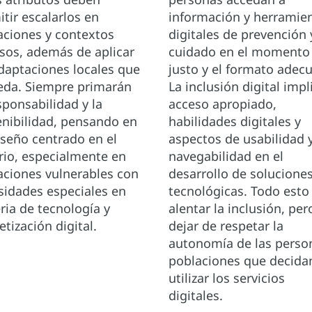
tir escalarlos en
información y herramie
aciones y contextos
digitales de prevención 
rsos, además de aplicar
cuidado en el momento
adaptaciones locales que
justo y el formato adec
eda. Siempre primarán
La inclusión digital impl
sponsabilidad y la
acceso apropiado,
enibilidad, pensando en
habilidades digitales y
iseño centrado en el
aspectos de usabilidad 
rio, especialmente en
navegabilidad en el
aciones vulnerables con
desarrollo de solucione
sidades especiales en
tecnológicas. Todo esto
ria de tecnología y
alentar la inclusión, per
etización digital.
dejar de respetar la
autonomía de las perso
poblaciones que decida
utilizar los servicios
digitales.