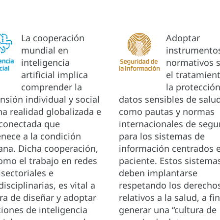
La cooperación
Adoptar
mundial en
instrumento
inteligencia
normativos 
artificial implica
el tratamien
comprender la
la protecció
sión individual y social
datos sensibles de salud
a realidad globalizada e
como pautas y normas
rconectada que
internacionales de segu
enece a la condición
para los sistemas de
na. Dicha cooperación,
información centrados e
como el trabajo en redes
paciente. Estos sistema
sectoriales e
deben implantarse
disciplinarias, es vital a
respetando los derecho
ra de diseñar y adoptar
relativos a la salud, a fi
iones de inteligencia
generar una “cultura de