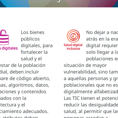
Los bienes
No dejar a na
públicos
atrás en la er
digitales, para
digital requie
fortalecer la
solo llegar a l
salud y el
poblaciones e
star de la población
situación de mayor
ial, deben incluir
vulnerabilidad, sino ta
ware de código abierto,
a aquellas personas y g
as, algoritmos, datos,
poblacionales que no e
caciones y contenidos
digitalmente alfabetiza
ñados con la
Las TIC tienen el potenc
tectura y el
reducir las desigualdad
nciamiento adecuados.
salud, al permitir que la
s atributos deben
personas accedan a