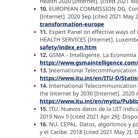
Health 2020 [Internet]. [cited 2021 M
10.
EUROPEAN COMMISSION DG, Communi
[Internet]. 2020 Sep [cited 2021 May 
transformation-europe
11.
Expert Panel on effective ways o
HEALTH SERVICES [Internet]. Luxembo
safety/index_en.htm
12.
GSMA - Intelligente. La Economía M
https://www.gsmaintelligence.com
13.
International Telecommunication Un
https://www.itu.int/en/ITU-D/Statis
14.
International Telecommunication 
the Internet by 2030 [Internet]. 2020 
https://www.itu.int/en/myitu/Publ
15.
ITU. Nuevos datos de la UIT indica
2019 Nov 5 [cited 2021 Apr 29]; Dispo
16.
NU. CEPAL. Datos, algoritmos y pol
y el Caribe. 2018 [cited 2021 May 2]. 