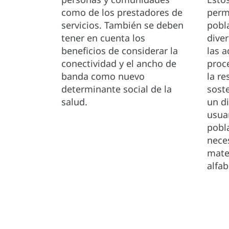
como de los prestadores de
permi
servicios. También se deben
pobl
tener en cuenta los
dive
beneficios de considerar la
las 
conectividad y el ancho de
proc
banda como nuevo
la re
determinante social de la
sost
salud.
un d
usua
pobl
nece
mate
alfab