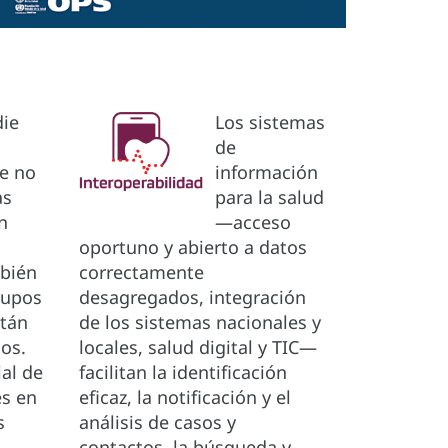
die
Los sistemas
a
de
re no
información
as
para la salud
n
—acceso
oportuno y abierto a datos
mbién
correctamente
rupos
desagregados, integración
stán
de los sistemas nacionales y
dos.
locales, salud digital y TIC—
ial de
facilitan la identificación
es en
eficaz, la notificación y el
s
análisis de casos y
contactos, la búsqueda y