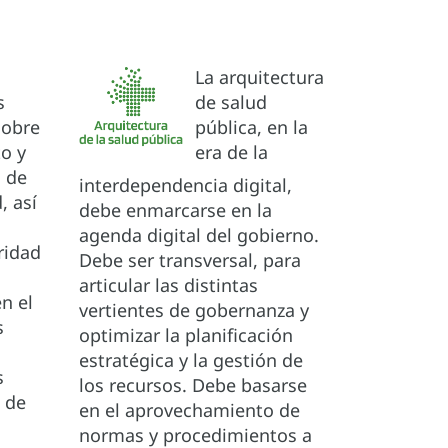
La arquitectura
s
de salud
sobre
pública, en la
to y
era de la
n de
interdependencia digital,
, así
debe enmarcarse en la
agenda digital del gobierno.
ridad
Debe ser transversal, para
articular las distintas
n el
vertientes de gobernanza y
s
optimizar la planificación
estratégica y la gestión de
s
los recursos. Debe basarse
n de
en el aprovechamiento de
normas y procedimientos a