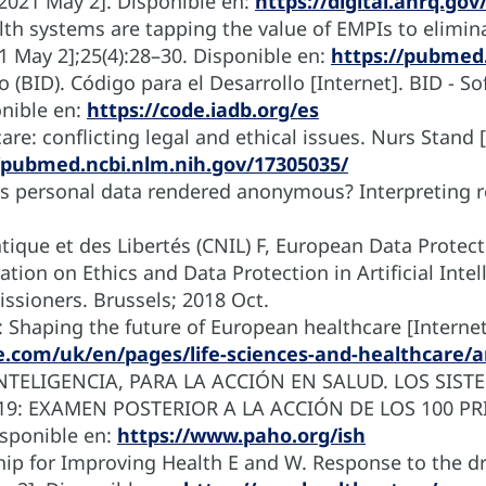
 2021 May 2]. Disponible en:
https://digital.ahrq.gov
th systems are tapping the value of EMPIs to elimina
21 May 2];25(4):28–30. Disponible en:
https://pubmed.
(BID). Código para el Desarrollo [Internet]. BID - S
onible en:
https://code.iadb.org/es
are: conflicting legal and ethical issues. Nurs Stand 
/pubmed.ncbi.nlm.nih.gov/17305035/
personal data rendered anonymous? Interpreting rec
que et des Libertés (CNIL) F, European Data Protect
ration on Ethics and Data Protection in Artificial Inte
ssioners. Brussels; 2018 Oct.
: Shaping the future of European healthcare [Internet
e.com/uk/en/pages/life-sciences-and-healthcare/ar
TELIGENCIA, PARA LA ACCIÓN EN SALUD. LOS SIST
-19: EXAMEN POSTERIOR A LA ACCIÓN DE LOS 100 
isponible en:
https://www.paho.org/ish
p for Improving Health E and W. Response to the dr