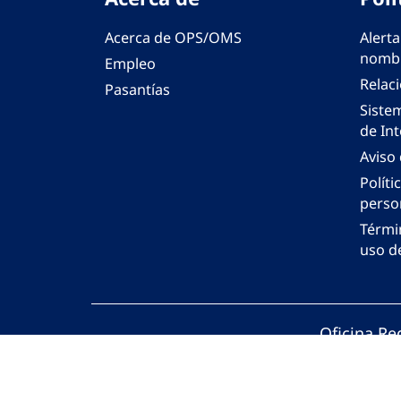
Acerca de OPS/OMS
Alerta
nombr
Empleo
Relac
Pasantías
Siste
de Int
Aviso
Políti
perso
Térmi
uso de
Oficina Re
© Organiza