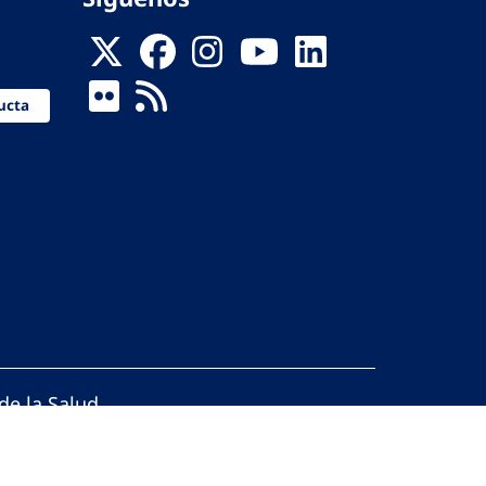
ucta
de la Salud
reservados.