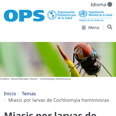
Idioma
Menú
Crédito: iStock/Ramdan Fatoni - Cochliomyia hominivorax
Inicio
Temas
Miasis por larvas de Cochliomyia hominivorax
Miasis por larvas de