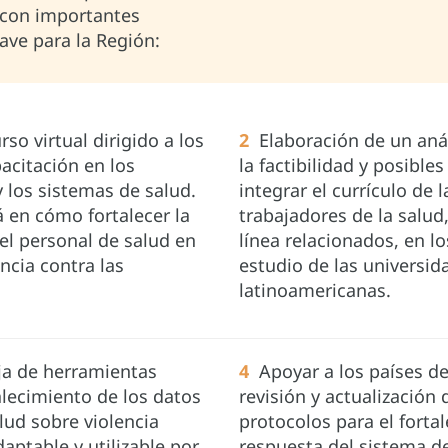
r con importantes
lave para la Región:
so virtual dirigido a los
2
Elaboración de un anál
acitación en los
la factibilidad y posibl
y los sistemas de salud.
integrar el currículo de
á en cómo fortalecer la
trabajadores de la salud
el personal de salud en
línea relacionados, en 
encia contra las
estudio de las universid
latinoamericanas.
ja de herramientas
4
Apoyar a los países d
alecimiento de los datos
revisión y actualización 
lud sobre violencia
protocolos para el forta
aptable y utilizable por
respuesta del sistema de