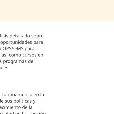
isis detallado sobre
es oportunidades para
 la OPS/OMS para
, así como cursos en
los programas de
ades
e Latinoamérica en la
de sus políticas y
lecimiento de la
 salud en la atención