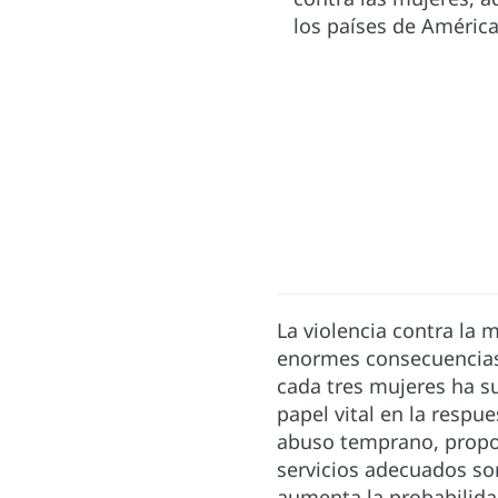
los países de Améric
La violencia contra la 
enormes consecuencias p
cada tres mujeres ha su
papel vital en la respue
abuso temprano, proporc
servicios adecuados son
aumenta la probabilida