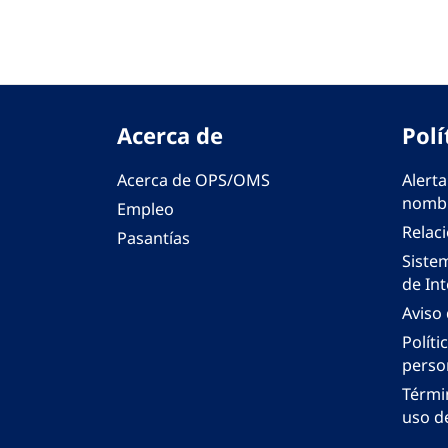
Acerca de
Polí
Acerca de OPS/OMS
Alerta
nombr
Empleo
Relac
Pasantías
Siste
de Int
Aviso
Políti
perso
Térmi
uso de