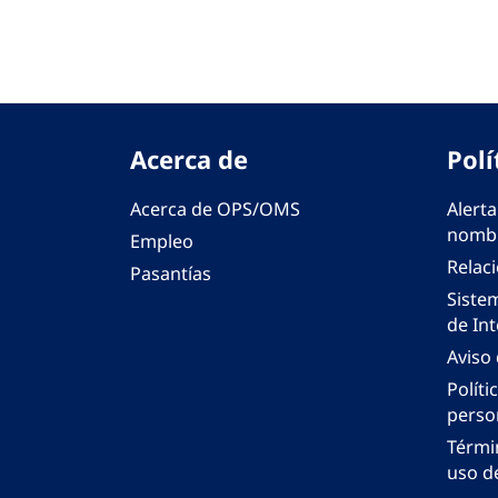
Acerca de
Polí
Acerca de OPS/OMS
Alerta
nombr
Empleo
Relac
Pasantías
Siste
de Int
Aviso
Políti
perso
Térmi
uso de