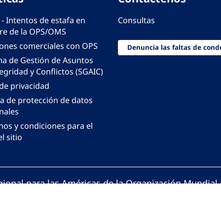
 - Intentos de estafa en
Consultas
e de la OPS/OMS
iones comerciales con OPS
Denuncia las faltas de cond
ma de Gestión de Asuntos
egridad y Conflictos (SGAIC)
 de privacidad
ca de protección de datos
nales
nos y condiciones para el
l sitio
gional para las Américas de la Organización Mundial 
ción Panamericana de la Salud. Todos los derechos 