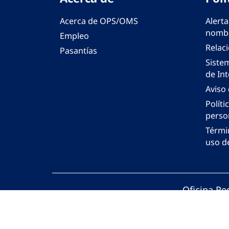
Acerca de OPS/OMS
Alerta
nombr
Empleo
Relac
Pasantías
Siste
de Int
Aviso
Políti
perso
Térmi
uso de
Oficina Re
© Organiza