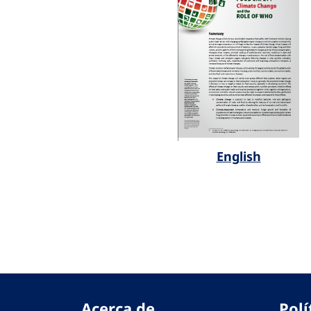
English
Acerca de
Polí