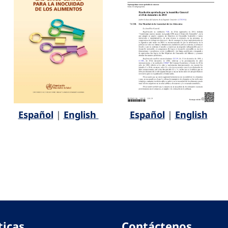
Español
|
English
Español
|
English
ticas
Contáctenos