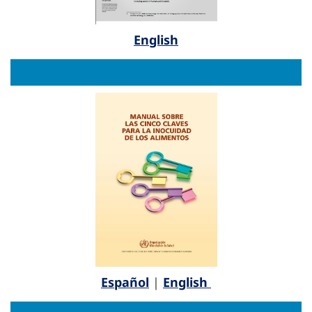
English
Español
|
English