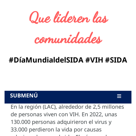
Que lideren las
comunidades
#DíaMundialdelSIDA #VIH #SIDA
SUBMENÚ
En la región (LAC), alrededor de 2,5 millones
MATERIALES DE COMUNICACIÓN
CAMPAÑAS RELACIONADAS
DESTACADOS
SOY CLAVE
de personas viven con VIH. En 2022, unas
130.000 personas adquirieron el virus y
33.000 perdieron la vida por causas