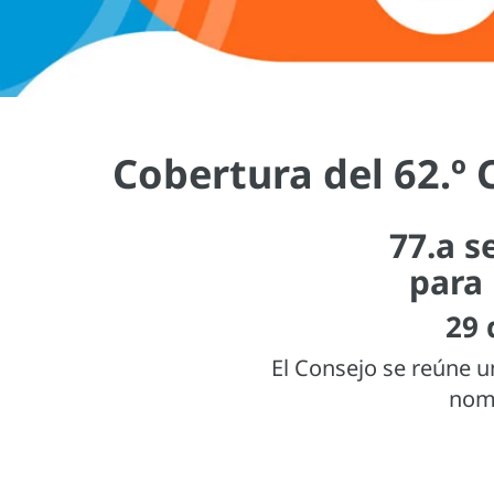
Cobertura del 62.º 
77.a s
para
29 
El Consejo se reúne u
nomb