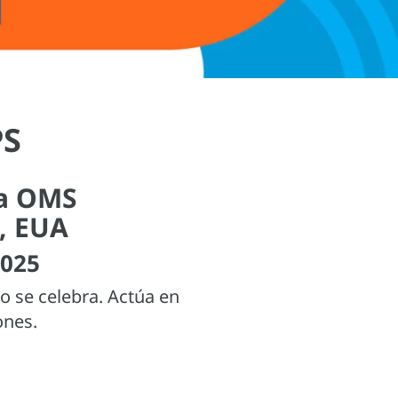
PS
 la OMS
, EUA
2025
o se celebra. Actúa en
ones.