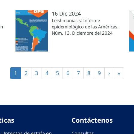
16 Dic 2024
Leishmaniasis: Informe
en
epidemiológico de las Américas.
Núm. 13, Diciembre del 2024
Página
1
Página
2
Página
3
Página
4
Página
5
Página
6
Página
7
Página
8
Página
9
Siguiente
›
Últim
»
actual
página
págin
ticas
Contáctenos
 - Intentos de estafa en
Consultas