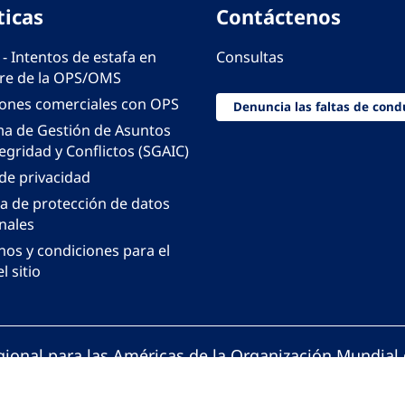
ticas
Contáctenos
 - Intentos de estafa en
Consultas
e de la OPS/OMS
iones comerciales con OPS
Denuncia las faltas de cond
ma de Gestión de Asuntos
egridad y Conflictos (SGAIC)
 de privacidad
ca de protección de datos
nales
nos y condiciones para el
l sitio
gional para las Américas de la Organización Mundial 
ción Panamericana de la Salud. Todos los derechos 