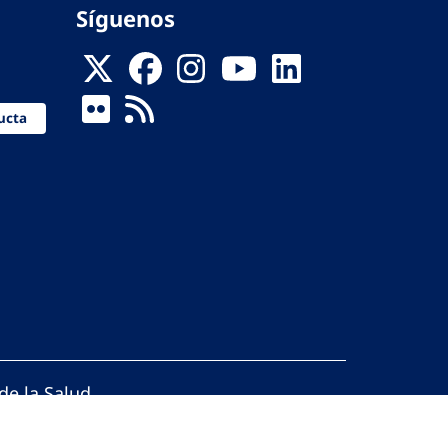
Síguenos
ucta
de la Salud
reservados.