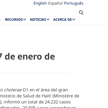
English
Español
Português
S
RECURSOS
NOTICIAS
ACERCA DE
7 de enero de
io cholerae
O1 en el área del gran
nisterio de Salud de Haití (Ministère de
), informó un total de 24.232 casos
onfirmados, 20.505 casos sospechosos