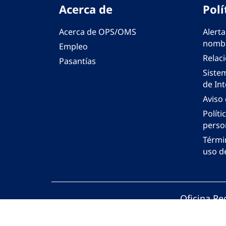
Acerca de
Polí
Acerca de OPS/OMS
Alerta
nombr
Empleo
Relac
Pasantías
Siste
de Int
Aviso
Políti
perso
Térmi
uso de
Oficina Re
© Organiza