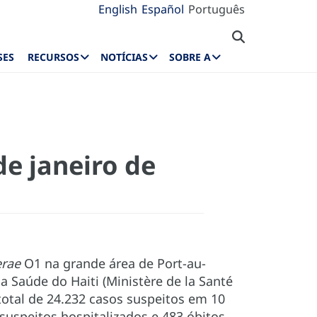
English
Español
Português
SES
RECURSOS
NOTÍCIAS
SOBRE A
de janeiro de
erae
O1 na grande área de Port-au-
a Saúde do Haiti (Ministère de la Santé
total de 24.232 casos suspeitos em 10
suspeitos hospitalizados e 483 óbitos