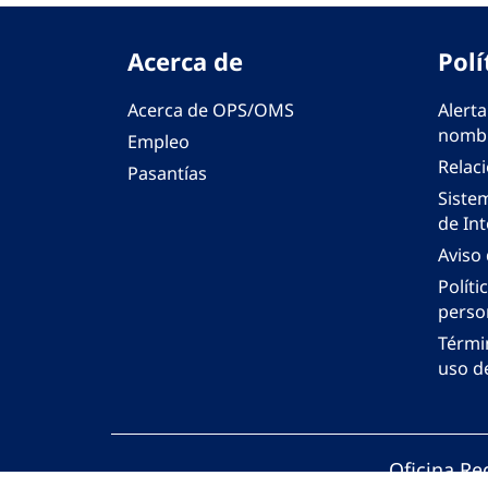
Acerca de
Polí
Acerca de OPS/OMS
Alerta
nombr
Empleo
Relac
Pasantías
Siste
de Int
Aviso
Políti
perso
Térmi
uso de
Oficina Re