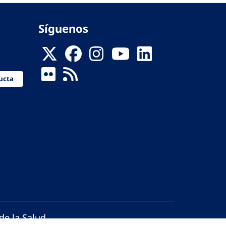
Síguenos
ucta
de la Salud