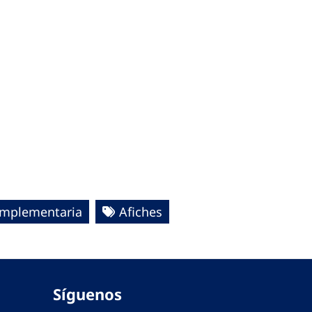
omplementaria
Afiches
Síguenos