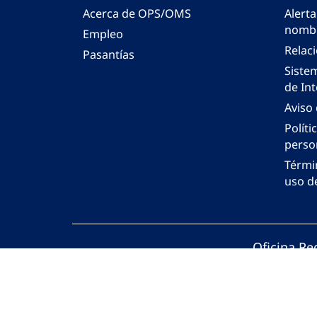
Acerca de OPS/OMS
Alerta
nombr
Empleo
Relac
Pasantías
Siste
de Int
Aviso
Políti
perso
Térmi
uso de
Oficina Re
© Organiza