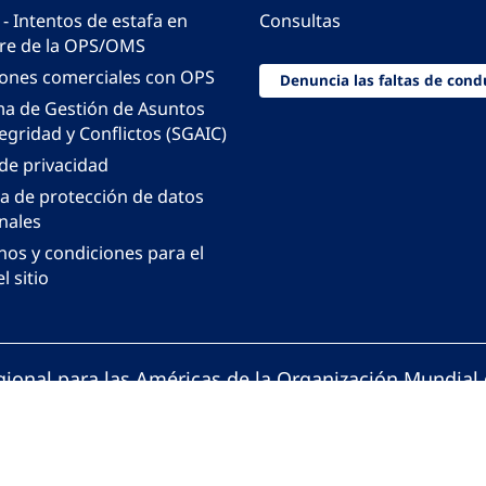
 - Intentos de estafa en
Consultas
e de la OPS/OMS
iones comerciales con OPS
Denuncia las faltas de cond
ma de Gestión de Asuntos
egridad y Conflictos (SGAIC)
 de privacidad
ca de protección de datos
nales
nos y condiciones para el
l sitio
gional para las Américas de la Organización Mundial 
ción Panamericana de la Salud. Todos los derechos 