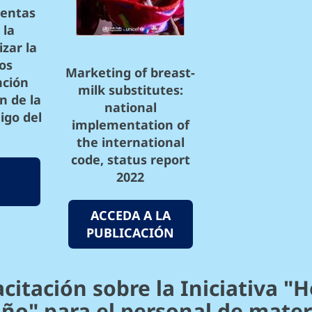
ientas
 la
zar la
os
Marketing of breast-
nción
milk substitutes:
n de la
national
igo del
implementation of
the international
code, status report
2022
ACCEDA A LA
PUBLICACIÓN
citación sobre la Iniciativa "
iño" para el personal de mate