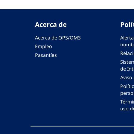
Acerca de
Polí
Acerca de OPS/OMS
Alerta
nombr
Empleo
Relac
Pasantías
Siste
de Int
Aviso
Políti
perso
Térmi
uso de