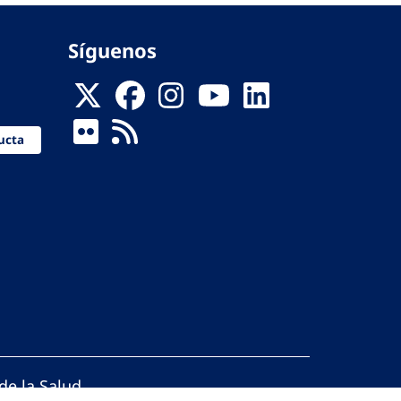
Síguenos
ucta
de la Salud