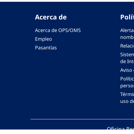
Acerca de
Polí
Acerca de OPS/OMS
Alerta
nombr
Empleo
Relac
Pasantías
Siste
de Int
Aviso
Políti
perso
Térmi
uso de
Oficina Re