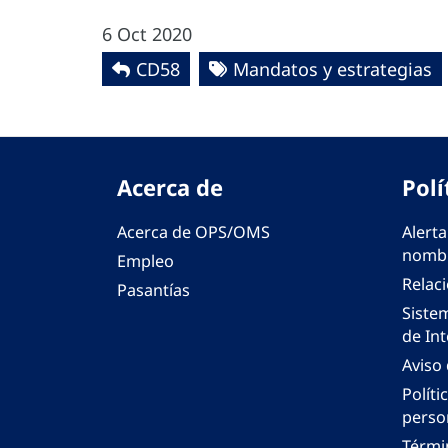
6 Oct 2020
CD58
Mandatos y estrategias
Acerca de
Polí
Acerca de OPS/OMS
Alerta
nombr
Empleo
Relac
Pasantías
Siste
de Int
Aviso
Políti
perso
Térmi