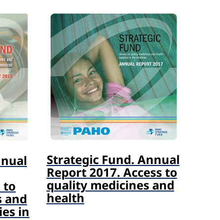
Strategic Fund. Annual
nnual
Report 2017. Access to
quality medicines and
 to
health
s and
es in