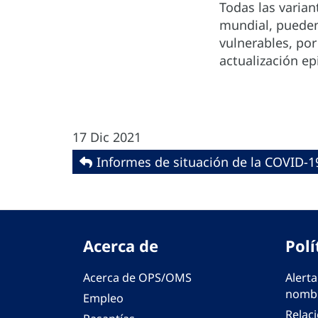
Todas las varian
mundial, pueden
vulnerables, por
actualización e
17 Dic 2021
Informes de situación de la COVID-1
Acerca de
Polí
Acerca de OPS/OMS
Alerta
nombr
Empleo
Relac