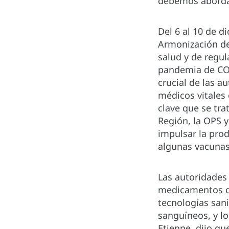
debemos abordar 
Del 6 al 10 de d
Armonización de
salud y de regula
pandemia de COV
crucial de las a
médicos vitales
clave que se tra
Región, la OPS 
impulsar la prod
algunas vacunas
Las autoridades
medicamentos que
tecnologías san
sanguíneos, y l
Etienne, dijo que