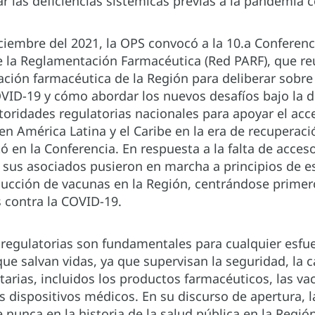
las deficiencias sistémicas previas a la pandemia c
iciembre del 2021, la OPS convocó a la 10.a Conferen
 la Reglamentación Farmacéutica (Red PARF), que re
ción farmacéutica de la Región para deliberar sobre 
ID-19 y cómo abordar los nuevos desafíos bajo la 
utoridades regulatorias nacionales para apoyar el ac
 en América Latina y el Caribe en la era de recuperac
tó en la Conferencia. En respuesta a la falta de acce
y sus asociados pusieron en marcha a principios de e
ucción de vacunas en la Región, centrándose primer
 contra la COVID-19.
 regulatorias son fundamentales para cualquier esfu
 salvan vidas, ya que supervisan la seguridad, la cal
itarias, incluidos los productos farmacéuticos, las v
os dispositivos médicos. En su discurso de apertura, l
 nunca en la historia de la salud pública en la Regió