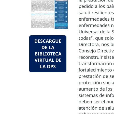
pedido a los pai
salud resiliente
enfermedades tra
enfermedades no 
Universal de la 
todas", que solo
DESCARGUE
Directora, nos b
DE LA
Consejo Directi
BIBLIOTECA
reconstruir sist
VIRTUAL DE
transformación 
LA OPS
fortalecimiento 
prestación de s
protección soci
aumento de los s
sistemas de info
deben ser el pun
atención de sal