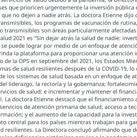
́ses que prioricen urgentemente la inversión pública
s que no dejen a nadie atrás. La doctora Etienne dijo 
nsmisibles, los programas de vacunación de rutina, 
transmisibles son áreas particularmente afectadas 
Salud 2021 es "Sin dejar atrás la salud de nadie: inve
 se puede lograr por medio de un enfoque de atención
rinda la plataforma para proporcionar una atención in
vo de la OPS en septiembre del 2021, los Estados Mi
emas de salud resilientes después de la COVID-19, lo q
de los sistemas de salud basada en un enfoque de at
del liderazgo, la rectoría y la gobernanza; fortalecim
ervicios de salud; e incrementar y mantener el financi
al. La doctora Etienne destacó que el financiamiento
ervicios de atención primaria de salud; acceso a te
rmación; y el aumento de la capacidad para la investi
to central para los países mientras trabajan para ga
ud resilientes. La Directora concluyó afirmando qu