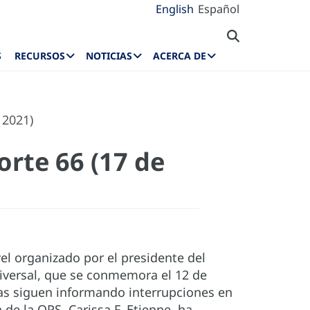
English
Español
S
RECURSOS
NOTICIAS
ACERCA DE
 2021)
rte 66 (17 de
vel organizado por el presidente del
Universal, que se conmemora el 12 de
icas siguen informando interrupciones en
 de la OPS, Carissa F. Etienne, ha