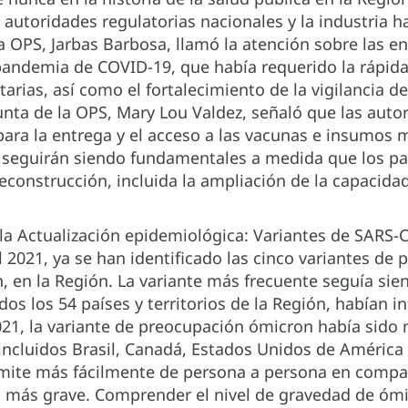
s autoridades regulatorias nacionales y la industria h
a OPS, Jarbas Barbosa, llamó la atención sobre las e
 pandemia de COVID-19, que había requerido la rápi
tarias, así como el fortalecimiento de la vigilancia d
unta de la OPS, Mary Lou Valdez, señaló que las auto
ara la entrega y el acceso a las vacunas e insumos 
seguirán siendo fundamentales a medida que los paí
econstrucción, incluida la ampliación de la capacidad
a Actualización epidemiológica: Variantes de SARS-Co
 2021, ya se han identificado las cinco variantes de 
, en la Región. La variante más frecuente seguía sie
os los 54 países y territorios de la Región, habían 
21, la variante de preocupación ómicron había sido 
ncluidos Brasil, Canadá, Estados Unidos de América
smite más fácilmente de persona a persona en compar
más grave. Comprender el nivel de gravedad de ómi