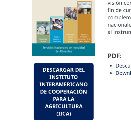
visión con
fin de cu
complemen
nacionale
al instru
PDF:
Desca
DESCARGAR DEL
Downl
INSTITUTO
INTERAMERICANO
DE COOPERACIÓN
PARA LA
AGRICULTURA
(IICA)