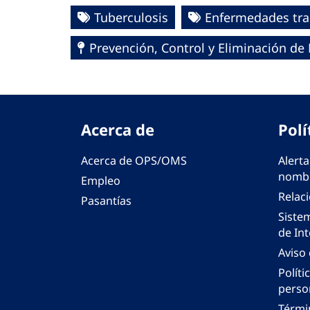
Tuberculosis
Enfermedades tra
Prevención, Control y Eliminación d
Acerca de
Polí
Acerca de OPS/OMS
Alerta
nombr
Empleo
Relac
Pasantías
Siste
de Int
Aviso
Políti
perso
Térmi