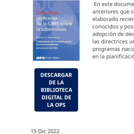
En este documen
anteriores que 
elaborado recie
conocidos y posi
adopción de dec
las directrices 
programas nacio
en la planificac
DESCARGAR
DE LA
BIBLIOTECA
DIGITAL DE
LA OPS
15 Dic 2022