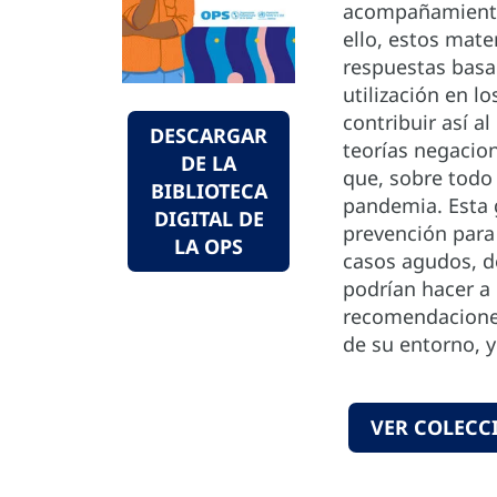
acompañamiento 
ello, estos mate
respuestas basad
utilización en 
contribuir así a
DESCARGAR
teorías negacio
DE LA
que, sobre todo 
BIBLIOTECA
pandemia. Esta 
DIGITAL DE
prevención para 
LA OPS
casos agudos, de
podrían hacer a 
recomendaciones
de su entorno, y
VER COLECC