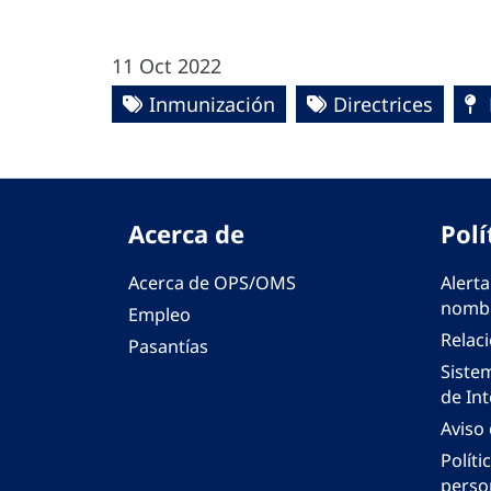
11 Oct 2022
Inmunización
Directrices
Acerca de
Polí
Acerca de OPS/OMS
Alerta
nombr
Empleo
Relac
Pasantías
Siste
de Int
Aviso
Políti
perso