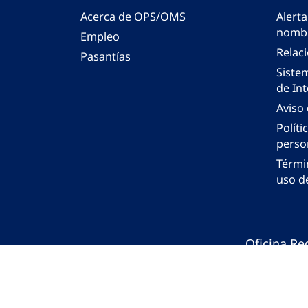
Acerca de OPS/OMS
Alerta
nombr
Empleo
Relac
Pasantías
Siste
de Int
Aviso
Políti
perso
Térmi
uso de
Oficina Re
© Organiza