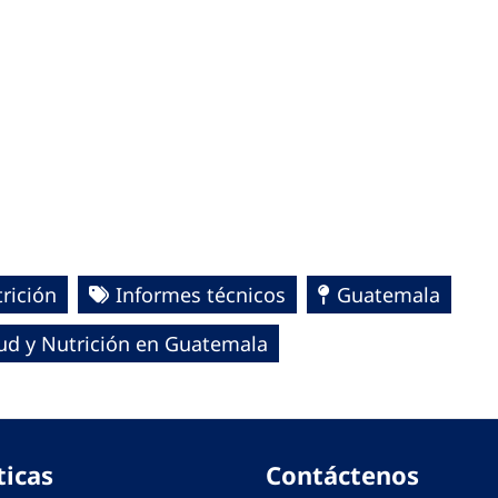
rición
Informes técnicos
Guatemala
lud y Nutrición en Guatemala
ticas
Contáctenos