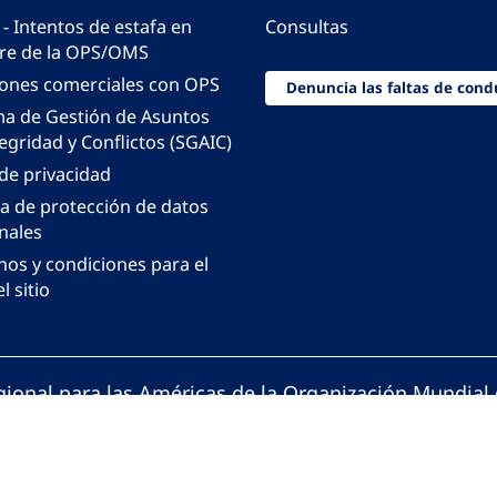
 - Intentos de estafa en
Consultas
e de la OPS/OMS
iones comerciales con OPS
Denuncia las faltas de cond
ma de Gestión de Asuntos
egridad y Conflictos (SGAIC)
 de privacidad
ca de protección de datos
nales
nos y condiciones para el
l sitio
gional para las Américas de la Organización Mundial 
ción Panamericana de la Salud. Todos los derechos 