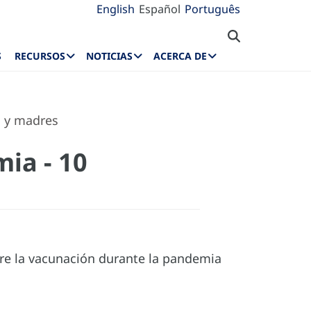
English
Español
Português
S
RECURSOS
NOTICIAS
ACERCA DE
s y madres
ia - 10
bre la vacunación durante la pandemia