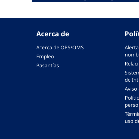
Acerca de
Polí
Acerca de OPS/OMS
Alerta
nombr
Empleo
Relac
Pasantías
Siste
de Int
Aviso
Políti
perso
Térmi
uso de