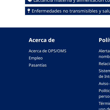
Lactancia materna y alimentación 
Enfermedades no transmisibles y sa
Acerca de
Polí
Acerca de OPS/OMS
Alerta
nombr
Empleo
Relac
Pasantías
Siste
de Int
Aviso
Políti
perso
Térmi
uso de