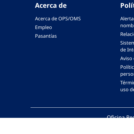
Acerca de
Polí
Acerca de OPS/OMS
Alerta
nombr
Empleo
Relac
Pasantías
Siste
de Int
Aviso
Políti
perso
Térmi
uso de
Oficina Re
© Organiza