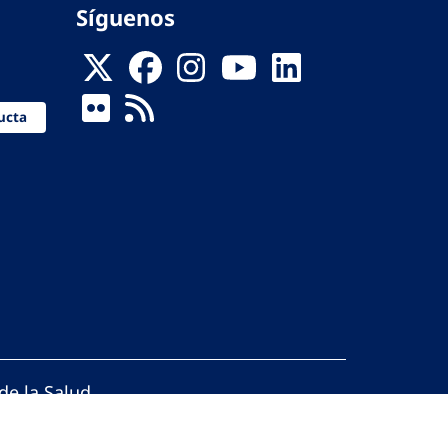
Síguenos
ucta
de la Salud
reservados.