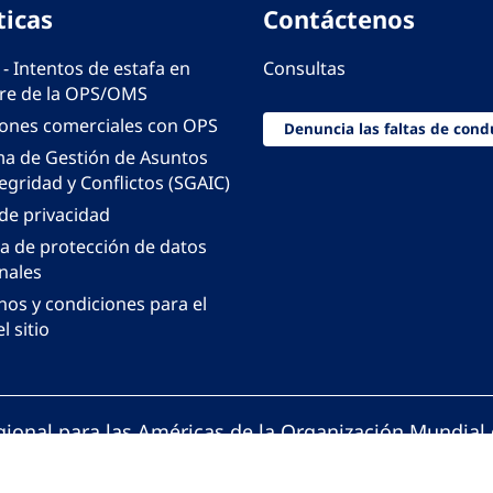
ticas
Contáctenos
 - Intentos de estafa en
Consultas
e de la OPS/OMS
iones comerciales con OPS
Denuncia las faltas de cond
ma de Gestión de Asuntos
egridad y Conflictos (SGAIC)
 de privacidad
ca de protección de datos
nales
nos y condiciones para el
l sitio
gional para las Américas de la Organización Mundial 
ción Panamericana de la Salud. Todos los derechos 