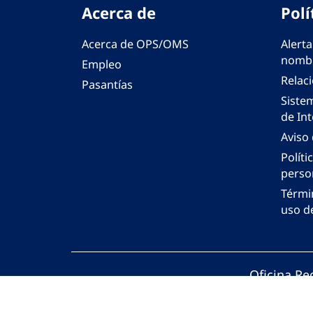
Acerca de
Polí
Acerca de OPS/OMS
Alerta
nombr
Empleo
Relac
Pasantías
Siste
de Int
Aviso
Políti
perso
Térmi
uso de
Oficina Re
© Organiza