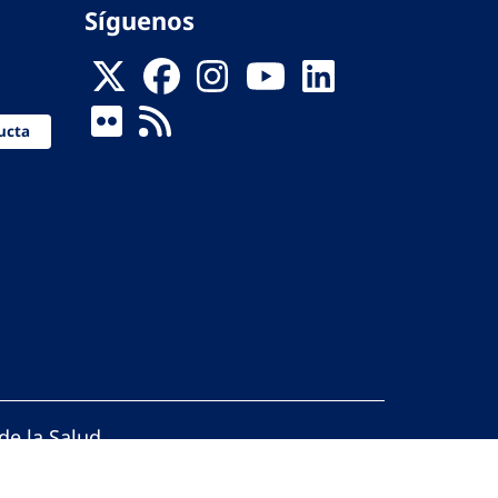
Síguenos
ucta
de la Salud
reservados.