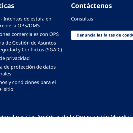
ticas
Contáctenos
 - Intentos de estafa en
Consultas
e de la OPS/OMS
iones comerciales con OPS
Denuncia las faltas de cond
ma de Gestión de Asuntos
egridad y Conflictos (SGAIC)
 de privacidad
ca de protección de datos
nales
nos y condiciones para el
l sitio
gional para las Américas de la Organización Mundial 
ción Panamericana de la Salud. Todos los derechos 