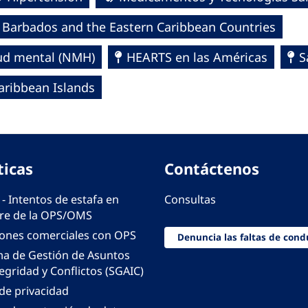
Barbados and the Eastern Caribbean Countries
lud mental (NMH)
HEARTS en las Américas
S
aribbean Islands
ticas
Contáctenos
 - Intentos de estafa en
Consultas
e de la OPS/OMS
iones comerciales con OPS
Denuncia las faltas de cond
ma de Gestión de Asuntos
egridad y Conflictos (SGAIC)
 de privacidad