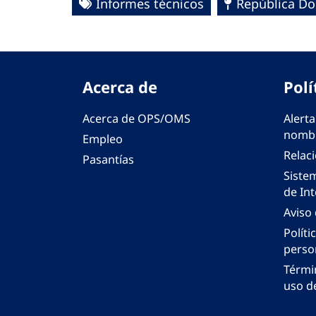
Informes técnicos
República D
Acerca de
Polí
Acerca de OPS/OMS
Alerta
nombr
Empleo
Relac
Pasantías
Siste
de Int
Aviso
Políti
perso
Térmi
uso de