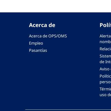
Acerca de
Polí
Acerca de OPS/OMS
Alerta
nombr
Empleo
Relac
Pasantías
Siste
de Int
Aviso
Políti
perso
Térmi
uso de