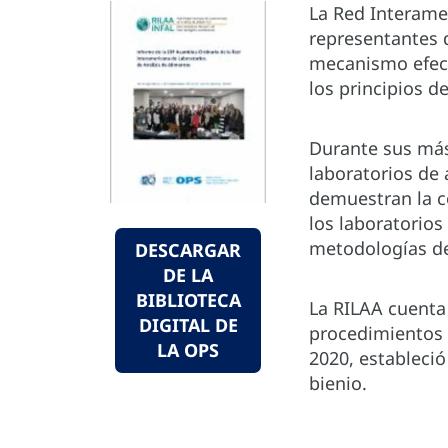
La Red Interame
representantes 
mecanismo efect
los principios d
Durante sus más
laboratorios de
demuestran la co
los laboratorio
metodologías de 
DESCARGAR
DE LA
BIBLIOTECA
La RILAA cuenta 
DIGITAL DE
procedimientos q
LA OPS
2020, estableci
bienio.