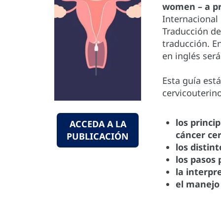
women – a pr
Internacional 
Traducción de
traducción. En
en inglés será
Esta guía est
cervicouterin
los princi
ACCEDA A LA
cáncer cer
PUBLICACIÓN
los distin
los pasos
la interpr
el manejo