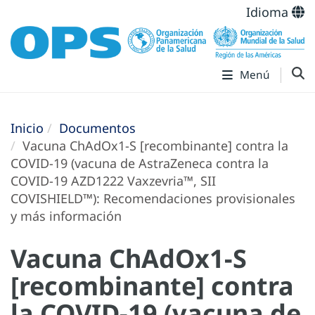
Idioma
Menú
Inicio
Documentos
Vacuna ChAdOx1-S [‎recombinante]‎ contra la
COVID-19 (‎vacuna de AstraZeneca contra la
COVID-19 AZD1222 Vaxzevria™, SII
COVISHIELD™)‎: Recomendaciones provisionales
y más información
Vacuna ChAdOx1-S
[‎recombinante]‎ contra
la COVID-19 (‎vacuna de