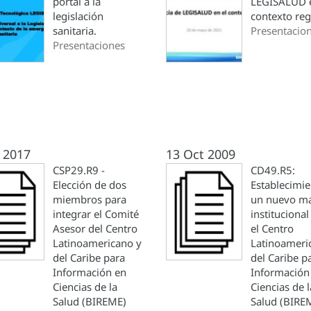
portal a la
LEGISALUD e
legislación
contexto reg
sanitaria.
Presentacio
Presentaciones
 2017
13 Oct 2009
CSP29.R9 -
CD49.R5:
Elección de dos
Establecimie
miembros para
un nuevo m
integrar el Comité
institucional
Asesor del Centro
el Centro
Latinoamericano y
Latinoameri
del Caribe para
del Caribe p
Información en
Información
Ciencias de la
Ciencias de l
Salud (BIREME)
Salud (BIRE