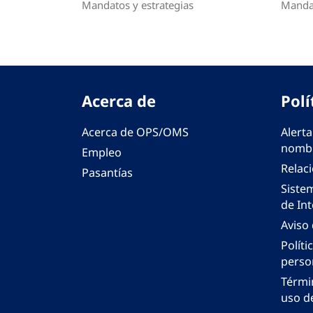
Mandatos y estrategias
Mandat
Acerca de
Polí
Acerca de OPS/OMS
Alerta
nombr
Empleo
Relac
Pasantías
Siste
de Int
Aviso
Políti
perso
Térmi
uso de