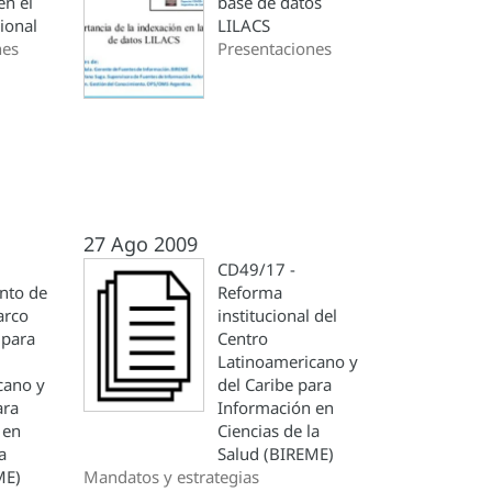
n el
base de datos
ional
LILACS
nes
Presentaciones
27 Ago 2009
CD49/17 -
nto de
Reforma
arco
institucional del
 para
Centro
Latinoamericano y
cano y
del Caribe para
ara
Información en
 en
Ciencias de la
a
Salud (BIREME)
ME)
Mandatos y estrategias