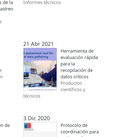
s de la
Informes técnicos
astreo
s
21 Abr 2021
Herramienta de
n
evaluación rápida
para la
e
recopilación de
ón
datos críticos
Productos
científicos y
técnicos
3 Dic 2020
ón de
Protocolo de
coordinación para