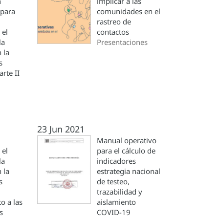
n
implicar a las
 para
comunidades en el
rastreo de
 el
contactos
la
Presentaciones
 la
s
rte II
23 Jun 2021
Manual operativo
 el
para el cálculo de
la
indicadores
 la
estrategia nacional
s
de testeo,
trazabilidad y
 a las
aislamiento
s
COVID-19