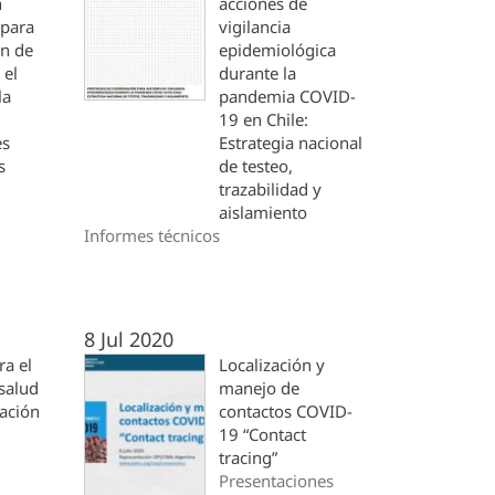
n
acciones de
 para
vigilancia
ón de
epidemiológica
 el
durante la
la
pandemia COVID-
19 en Chile:
es
Estrategia nacional
s
de testeo,
trazabilidad y
aislamiento
Informes técnicos
8 Jul 2020
a el
Localización y
salud
manejo de
zación
contactos COVID-
19 “Contact
tracing”
Presentaciones