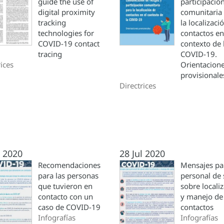
guide the use of
participació
digital proximity
comunitaria
tracking
la localizaci
technologies for
contactos en
COVID-19 contact
contexto de 
tracing
COVID-19.
rices
Orientacion
provisionale
Directrices
l 2020
28 Jul 2020
Recomendaciones
Mensajes par
para las personas
personal de 
que tuvieron en
sobre locali
contacto con un
y manejo de
caso de COVID-19
contactos
Infografías
Infografías