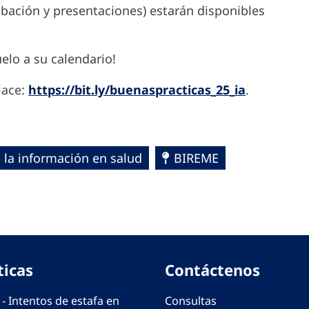
abación y presentaciones) estarán disponibles
elo a su calendario!
lace:
https://bit.ly/buenaspracticas_25_ia
.
 la información en salud
BIREME
ticas
Contáctenos
 - Intentos de estafa en
Consultas