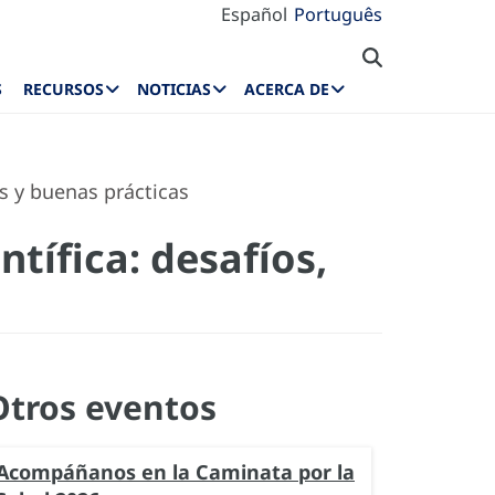
Español
Português
S
RECURSOS
NOTICIAS
ACERCA DE
es y buenas prácticas
ntífica: desafíos,
Otros eventos
Acompáñanos en la Caminata por la