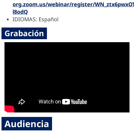
org.zoom.us/webinar/register/WN_ztx6pwxO
l8odQ
IDIOMAS: Español
Grabación
Audiencia