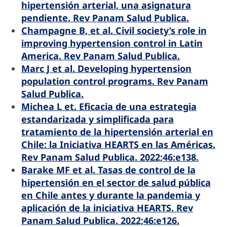
hipertensión arterial, una asignatura
pendiente. Rev Panam Salud Publica.
Champagne B, et al. Civil society’s role in
improving hypertension control in Latin
America. Rev Panam Salud Publica.
Marc J et al. Developing hypertension
population control programs. Rev Panam
Salud Publica.
Michea L et. Eficacia de una estrategia
estandarizada y simplificada para
tratamiento de la hipertensión arterial en
Chile: la Iniciativa HEARTS en las Américas.
Rev Panam Salud Publica. 2022;46:e138.
Barake MF et al. Tasas de control de la
hipertensión en el sector de salud pública
en Chile antes y durante la pandemia y
aplicación de la iniciativa HEARTS. Rev
Panam Salud Publica. 2022;46:e126.