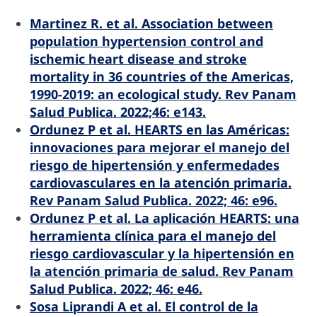
Martinez R. et al. Association between
population hypertension control and
ischemic heart disease and stroke
mortality in 36 countries of the Americas,
1990-2019: an ecological study. Rev Panam
Salud Publica. 2022;46: e143.
Ordunez P et al. HEARTS en las Américas:
innovaciones para mejorar el manejo del
riesgo de hipertensión y enfermedades
cardiovasculares en la atención primaria.
Rev Panam Salud Publica. 2022; 46: e96.
Ordunez P et al. La aplicación HEARTS: una
herramienta clínica para el manejo del
riesgo cardiovascular y la hipertensión en
la atención primaria de salud. Rev Panam
Salud Publica. 2022; 46: e46.
Sosa Liprandi A et al. El control de la