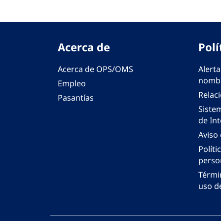
Acerca de
Polí
Acerca de OPS/OMS
Alerta
nombr
Empleo
Relac
Pasantías
Siste
de Int
Aviso
Políti
perso
Térmi
uso de