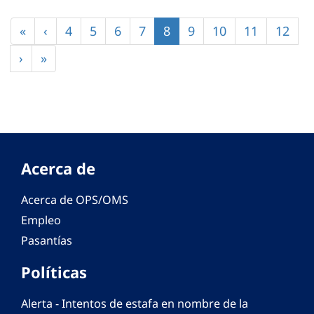
Paginación
Primera
«
Página
‹
Página
4
Página
5
Página
6
Página
7
Página
8
Página
9
Página
10
Página
11
Págin
12
página
anterior
actual
Siguiente
›
Última
»
página
página
Acerca de
Acerca de OPS/OMS
Empleo
Pasantías
Políticas
Alerta - Intentos de estafa en nombre de la