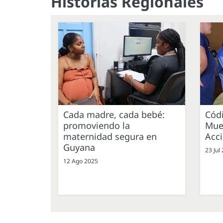
Historias Regionales
Cada madre, cada bebé:
Códi
promoviendo la
Mue
maternidad segura en
Acc
Guyana
23 Jul
12 Ago 2025