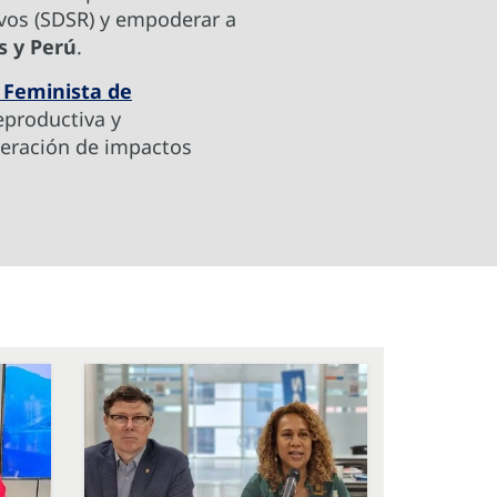
ivos (SDSR) y empoderar a
s y Perú
.
a Feminista de
eproductiva y
eneración de impactos