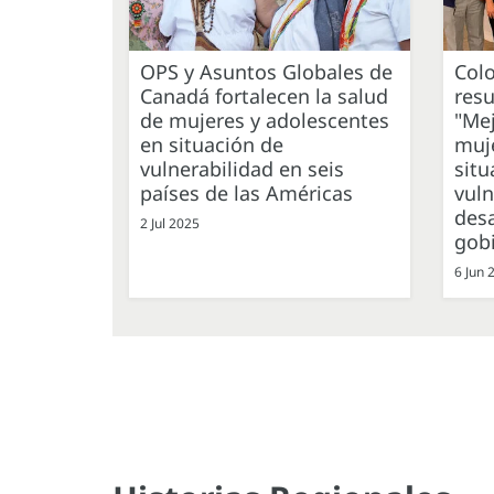
OPS y Asuntos Globales de
Col
Canadá fortalecen la salud
resu
de mujeres y adolescentes
"Mej
en situación de
muj
vulnerabilidad en seis
situ
países de las Américas
vuln
desa
2 Jul 2025
gob
6 Jun 