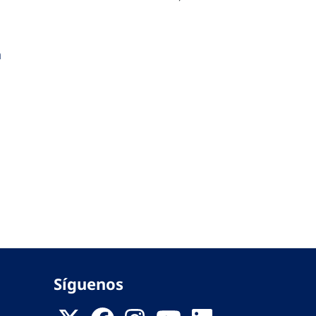
a
Síguenos