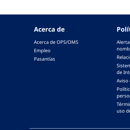
Acerca de
Polí
Acerca de OPS/OMS
Alerta
nombr
Empleo
Relac
Pasantías
Siste
de Int
Aviso
Políti
perso
Térmi
uso de