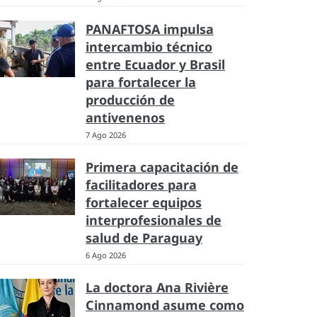
PANAFTOSA impulsa
intercambio técnico
entre Ecuador y Brasil
para fortalecer la
producción de
antivenenos
7 Ago 2026
Primera capacitación de
facilitadores para
fortalecer equipos
interprofesionales de
salud de Paraguay
6 Ago 2026
La doctora Ana Rivière
Cinnamond asume como