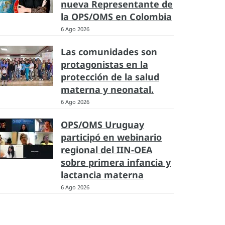
nueva Representante de
la OPS/OMS en Colombia
6 Ago 2026
Las comunidades son
protagonistas en la
protección de la salud
materna y neonatal.
6 Ago 2026
OPS/OMS Uruguay
participó en webinario
regional del IIN-OEA
sobre primera infancia y
lactancia materna
6 Ago 2026