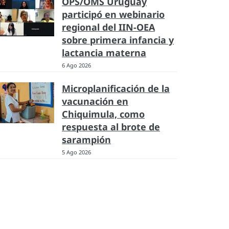
OPS/OMS Uruguay
participó en webinario
regional del IIN-OEA
sobre primera infancia y
lactancia materna
6 Ago 2026
Microplanificación de la
vacunación en
Chiquimula, como
respuesta al brote de
sarampión
5 Ago 2026