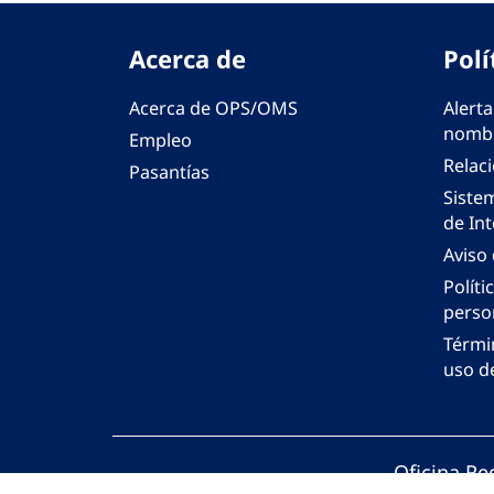
Acerca de
Polí
Acerca de OPS/OMS
Alerta
nombr
Empleo
Relac
Pasantías
Siste
de Int
Aviso
Políti
perso
Térmi
uso de
Oficina Re