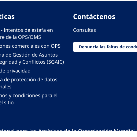
ticas
Contáctenos
 - Intentos de estafa en
Consultas
e de la OPS/OMS
iones comerciales con OPS
Denuncia las faltas de cond
ma de Gestión de Asuntos
egridad y Conflictos (SGAIC)
 de privacidad
ca de protección de datos
nales
nos y condiciones para el
l sitio
gional para las Américas de la Organización Mundial 