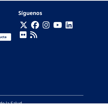
Síguenos
ucta
de la Salud