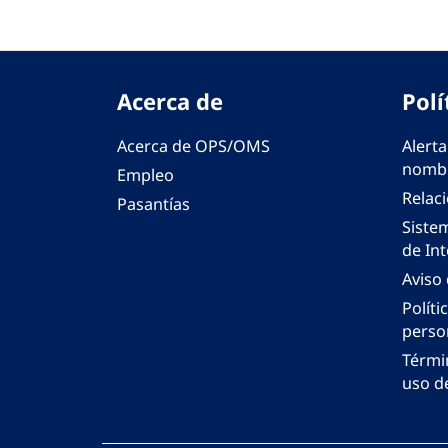
Acerca de
Polí
Acerca de OPS/OMS
Alerta
nombr
Empleo
Relac
Pasantías
Siste
de Int
Aviso
Políti
perso
Térmi
uso de