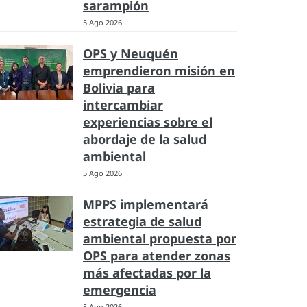
sarampión
5 Ago 2026
OPS y Neuquén
emprendieron misión en
Bolivia para
intercambiar
experiencias sobre el
abordaje de la salud
ambiental
5 Ago 2026
MPPS implementará
estrategia de salud
ambiental propuesta por
OPS para atender zonas
más afectadas por la
emergencia
5 Ago 2026