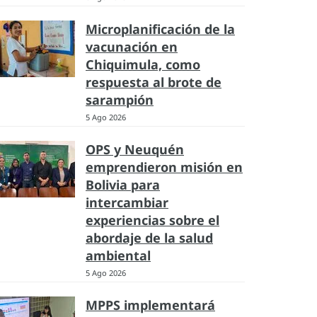
Microplanificación de la
vacunación en
Chiquimula, como
respuesta al brote de
sarampión
5 Ago 2026
OPS y Neuquén
emprendieron misión en
Bolivia para
intercambiar
experiencias sobre el
abordaje de la salud
ambiental
5 Ago 2026
MPPS implementará